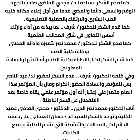
كما قدم الشكر لسيادة ا.د / مجدي القاضي صاحب الجهد
الوفير والسعي دائما والمضي قدما من أجل إعلاء مكانة كلية
الطب البشري والارتقاء بالعملية التعليمية .
كما قدم الشكر للدكتور / شرف .. لما يبذله من أداء وارثاء
أسس التعاون في شتي المجالات العلمية .
كما قدم الشكر للدكتور / محمد نصر لتميزه وأدائه المضني
بوكالة كلية الطب
كما قدم الشكر لكبار الاطباء بكلية الطب وأساتذتها والسادة
المعاونين .
وفي كلمة الدكتور/ شرف . . قدم الشكر لحضور ا.د/ عبد الناصر
بس للمؤتمر والسادة الحضور الكرام وقال بأن المؤتمر هذا
العام متميز علي إعتبار أنه أول مؤتمر علمي يقام خاصة بعد
االانفصال عن قسم الباطنة .
أناب الدكتور محمد نصر الدين .. الدكتور / مجدي القاضي عميد
الكلية وتوجه بالشكر للسيد ا.د / حسان النعماني علي دعمه
الدائم لكل المجالات والأنشطة التي تقدم للطلبة بجميع
الكليات .