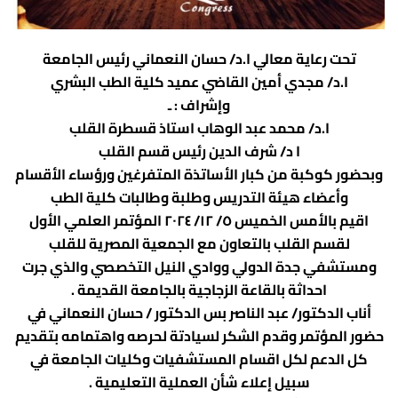
ادارة الازمات والكوارث
كلية الطب جامعة الفيوم
الخدمات الالكترونية
كلية الطب جامعة كفر الشيخ
تحت رعاية معالي ا.د/ حسان النعماني رئيس الجامعة
ا.د/ مجدي أمين القاضي عميد كلية الطب البشري
التخطيط الاستراتيجي
كلية الطب جامعة المنصورة
وإشراف : ـ
وحدة الصيانة
كلية الطب جامعة المنيا
ا.د/ محمد عبد الوهاب استاذ قسطرة القلب
كلية الطب جامعة المنوفية
وحدة ابحاث حيوانات التجارب
ا د/ شرف الدين رئيس قسم القلب
وبحضور كوكبة من كبار الأساتذة المتفرغين ورؤساء الأقسام
كلية الطب بقنا جامعة جنوب الوادى
وأعضاء هيئة التدريس وطلبة وطالبات كلية الطب
كلية الطب بالإسماعيلية جامعة قناة السويس
اقيم بالأمس الخميس ٥/ ١٢/ ٢٠٢٤ المؤتمر العلمي الأول
لقسم القلب بالتعاون مع الجمعية المصرية للقلب
كلية الطب جامعة الزقازيق
ومستشفي جدة الدولي ووادي النيل التخصصي والذي جرت
كلية الطب جامعة بنها
احداثة بالقاعة الزجاجية بالجامعة القديمة .
أناب الدكتور/ عبد الناصر بس الدكتور / حسان النعماني في
حضور المؤتمر وقدم الشكر لسيادتة لحرصه واهتمامه بتقديم
كل الدعم لكل اقسام المستشفيات وكليات الجامعة في
سبيل إعلاء شأن العملية التعليمية .