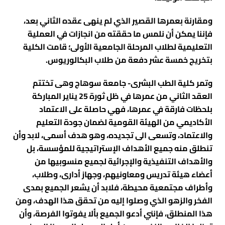
ادارة الازمات والكوارث
كلية الطب جامعة الفيوم
ومقارنة بعمرها القصير الذي لم ينهى عقده الثاني بعد،
الخدمات الالكترونية
كلية الطب جامعة كفر الشيخ
فإننا يمكن أن نلمس ما حققته من انجازات في العملية
التعليمية لطلاب المرحلة الجامعية الأولى؛ قامت الكلية
التخطيط الاستراتيجي
كلية الطب جامعة المنصورة
بتخريج خمسة عشر دفعة من طلاب البكالوريوس.
وحدة الصيانة
كلية الطب جامعة المنيا
وتمر كلية الطب البشرى- جامعة سوهاج وهى تختتم
كلية الطب جامعة المنوفية
وحدة ابحاث حيوانات التجارب
العقد الثاني من عمرها في ظل ثورة 25 يناير المباركة
كلية الطب بقنا جامعة جنوب الوادى
بلحظات فارقة في عمرها، فهي حاصلة على الاعتماد
الأكاديمي من الهيئة القومية لضمان جودة التعليم
كلية الطب بالإسماعيلية جامعة قناة السويس
والاعتماد، وتسعى الى تجديده، وهو هدف أسمى، لابد وأن
كلية الطب جامعة الزقازيق
تنطلق منه جميع الأهداف الإستراتيجية للمؤسسة، بل
والأهداف التنفيذية والإجرائية لجميع منسوبيها من
كلية الطب جامعة بنها
أعضاء هيئة تدريس ومعاونيهم، وجهاز أدارى، وطلاب،
وأطراف مجتمعية محيطة، فلابد أن يشعر الجميع بمدى
الفخر والزهو الذي وصلوا إليه من تحقق هذا الهدف، ومن
هذا المنطلق، فإنني أدعو الجميع بألا يفوتوا الفرصة، وأن