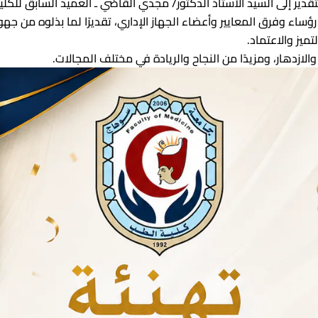
قدير إلى السيد الأستاذ الدكتور/ مجدي القاضي ـ العميد السابق للك
ا
التدريس بجامعة سوهاج
 رؤساء وفرق المعايير وأعضاء الجهاز الإداري، تقديرًا لما بذلوه م
تميز والاعتماد.
وتنمية البيئة
عتماد المؤسسي
والازدهار، ومزيدًا من النجاح والريادة في مختلف المجالات.
معية
كلية
الدراسات العليا والبحوث
اء هيئة التدريس
يا وقواعد التسجيل
ت العليا
ية الاولى
اء هيئة التدريس
هيئة التدريس
 عين شمس
ترونية
إسكندرية
سيوط
بنى سويف
اللوائح الدراسية
لقاهرة