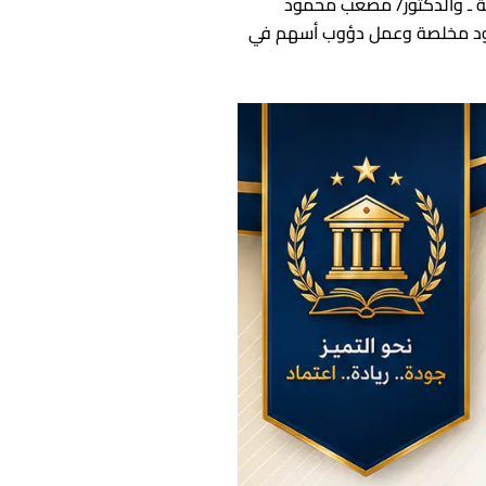
لية ـ والدكتور/ مصعب محمود
ن جهود مخلصة وعمل دؤوب أسهم في