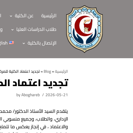
Skip
to
الرئيسية
عن الكلية
ا
content
طلاب الدراسات العليا
وح
الإتصال بالكلية
lish
الرئيسية
»
Blog
»
تجديد اعتماد الكلية للمرة 
تجديد اعتماد الك
الرئيسية
by
Aboghareb
2026-05-21
عن الكلية
الرؤية والرسالة
الأقسام العلمية
يتقدم السيد الأستاذ الدكتور/ محمد ن
الاهداف الاستراتيجي
الإداري، والطلاب، وجميع منسوبي الك
قطاعات الكلية
والاعتماد ، في إنجاز يعكس ما تتمتع 
الهيكل التنظيمي
شئون التعليم والطل
هيئة التدريس