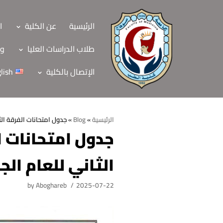
Skip
to
الرئيسية
عن الكلية
ا
content
طلاب الدراسات العليا
وح
الإتصال بالكلية
lish
الرئيسية
»
Blog
»
جدول امتحانات الفرقة الثالث
جدول امتحانات ال
الرئيسية
الثاني للعام الجامعي 5
عن الكلية
الرؤية والرسالة
الأقسام العلمية
by
Aboghareb
2025-07-22
الاهداف الاستراتيجي
قطاعات الكلية
الهيكل التنظيمي
شئون التعليم والطل
هيئة التدريس