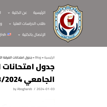
Skip
to
الرئيسية
عن الكلية
ا
content
طلاب الدراسات العليا
وح
الإتصال بالكلية
lish
الرئيسية
»
Blog
»
جدول امتحانات الفرقة الثانية (GIT-207) الدور الاول العام الجا
الرئيسية
الجامعي 2023/2024
عن الكلية
الرؤية والرسالة
الأقسام العلمية
by
Aboghareb
2024-01-03
الاهداف الاستراتيجي
قطاعات الكلية
الهيكل التنظيمي
شئون التعليم والطل
هيئة التدريس