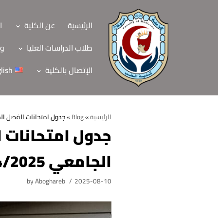
Skip
to
الرئيسية
عن الكلية
ا
content
طلاب الدراسات العليا
وح
الإتصال بالكلية
lish
الرئيسية
»
Blog
»
جدول امتحانات الفصل الدراس
جدول امتحانات ا
الرئيسية
الجامعي 2024/2025
عن الكلية
الرؤية والرسالة
الأقسام العلمية
by
Aboghareb
2025-08-10
الاهداف الاستراتيجي
قطاعات الكلية
الهيكل التنظيمي
شئون التعليم والطل
هيئة التدريس