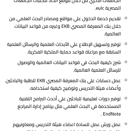
الجامعات الاخري من خلال موقع اتحاد مكتبات الجامعات
ادارة الازمات والكوارث
كلية الطب جامعة الفيوم
المصرية eulc.
الخدمات الالكترونية
كلية الطب جامعة كفر الشيخ
تقديم خدمة الدخول علي مواقع ومصادر البحث العلمي من
خلال بنك المعرفة المصري EKB وغيره من قواعد البيانات
التخطيط الاستراتيجي
كلية الطب جامعة المنصورة
العالمية.
وحدة الصيانة
كلية الطب جامعة المنيا
توفير وتسهيل الإطلاع علي الأبحاث العلمية والرسائل العلمية
كلية الطب جامعة المنوفية
وحدة ابحاث حيوانات التجارب
السابقة مع مراعاة قواعد حماية الملكية الفكرية.
كلية الطب بقنا جامعة جنوب الوادى
شرح كيفية البحث في قواعد البيانات العالمية والوصول
للرسائل العلمية العالمية.
كلية الطب بالإسماعيلية جامعة قناة السويس
عمل حسابات علي بنك المعرفة المصري EKB للطلبة والباحثين
كلية الطب جامعة الزقازيق
وأعضاء هيئة التدريس وتوضيح كيفية استخدامه.
كلية الطب جامعة بنها
توفير دورات تعليمية للباحثين علي أحدث البرامج التقنية
المستخدمة في البحث العلمي مثل برنامج إدارة المراجع
EndNote .
عمل ورش عمل للسادة اعضاء هيئة التدريس ومعاونيهم