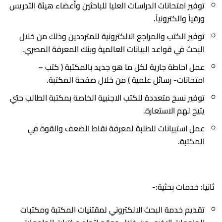
مجلس الكلية
شئون الدراسات العليا
مواقع أعضاء هيئة التدريس بجامعة سوهاج
توفير امتحانات الدراسات العليا للباحثين وأعضاء هيئة التدريس
خدمات طلابية
ورقياً والكترونياً.
برنامج (5+2)
منح و بعثات
شئون خدمة المجتمع وتنمية البيئة
مخرجات معايير الاعتماد المؤسسي
طلاب الدراسات العليا
توفير الكتب والمراجع الالكترونية للمترددين وذلك من خلال
محاضرات الكترونية
بوابة الخدمات الجامعية
معايير وأخلاقيات الكلية
وكيل الكلية لشئون الدراسات العليا والبحوث
وحدات الكلية
البحث في قواعد البيانات العالمية وبنك المعرفة المصري.
اللائحة
كلمة الترحيب
ضمان الجودة
حقوق و واجبات أعضاء هيئة التدريس
لائحة الدراسات العليا وقواعد التسجيل
خدمات إلكترونية
عمل احاطة جارية لكل ما هو جديد بالمكتبة ( كتب –
امتحانات- رسائل علمية ) من خلال صفحة المكتبة.
منصة ثينكي
تطوير التعليم الطبي
خدمات طلاب الدراسات العليا
نتائج المرحلة الجامعية الاولى
قواعد الترقية لأعضاء هيئة التدريس
مركز الابحاث المركزي
توفير نسخ متعددة للكتب الاجنبية الخاصة بمكتبة الطالب حتي
موقع زاد
مكتبة الكلية
القياس والتقويم
صندوق علاج أعضاء هيئة التدريس
الادارات
يتيح لهم الاستعارة.
استبيانات الطلاب
تطبيقات الجامعة
دعم البحث العلمى
الجامعات المصرية
عمل استبيانات للطلبة لمعرفة نقاط الضعف والقوة في
الطلاب الوافدين
الطلاب الوافدين
الخدمات الإلكترونية
كلية الطب جامعة عين شمس
الإتصال بالكلية
المكتبة.
المنح الدراسية
خريطة الوصول
المدينة الجامعية
أنظمة الجامعة الإلكترونية
كلية الطب جامعة الإسكندرية
English
المقررات الدراسية
تنمية الموارد الذاتية
كلية الطب جامعة أسيوط
ثانيا: خدمات بحثية:-
خدمة المجتمع
كلية الطب جامعة بنى سويف
البرامج الأكاديمية واللوائح الدراسية
تقديم خدمة البحث الالكتروني لمقتنيات المكتبة ومكتبات
متابعة الخريجين
كلية الطب جامعة القاهرة