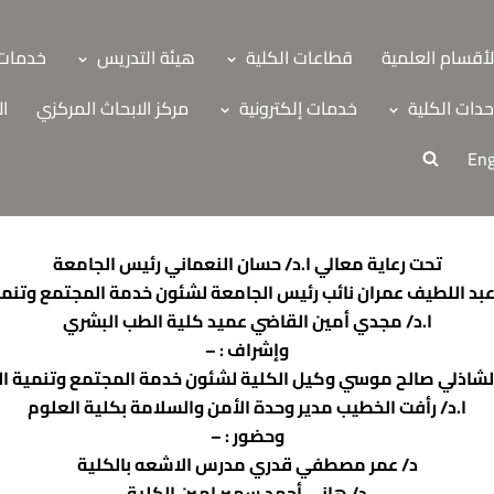
لأقسام العلمية
قطاعات الكلية
هيئة التدريس
خدمات 
دات الكلية
خدمات إلكترونية
مركز الابحاث المركزي
ال
Eng
تحت رعاية معالي ا.د/ حسان النعماني رئيس الجامعة
د عبد اللطيف عمران نائب رئيس الجامعة لشئون خدمة المجتمع وتنمية
ا.د/ مجدي أمين القاضي عميد كلية الطب البشري
وإشراف : –
الشاذلي صالح موسي وكيل الكلية لشئون خدمة المجتمع وتنمية ال
ا.د/ رأفت الخطيب مدير وحدة الأمن والسلامة بكلية العلوم
وحضور : –
ة
د/ عمر مصطفي قدري مدرس الاشعه بالكلية
اب
د/ هاني أحمد سمير امين الكلية