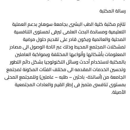
مجلس الكلية
شئون الدراسات العليا
مواقع أعضاء هيئة التدريس بجامعة سوهاج
خدمات طلابية
رسالة المكتبة
برنامج (5+2)
منح و بعثات
شئون خدمة المجتمع وتنمية البيئة
مخرجات معايير الاعتماد المؤسسي
طلاب الدراسات العليا
تلتزم مكتبة كلية الطب البشرى بجامعة سوهاج بدعم العملية
محاضرات الكترونية
بوابة الخدمات الجامعية
معايير وأخلاقيات الكلية
وكيل الكلية لشئون الدراسات العليا والبحوث
وحدات الكلية
التعليمية ومساندة البحث العلمى ليرقى لمستوى التنافسية
اللائحة
كلمة الترحيب
ضمان الجودة
حقوق و واجبات أعضاء هيئة التدريس
لائحة الدراسات العليا وقواعد التسجيل
خدمات إلكترونية
المحلية والعالمية ويكون قادر على تقديم حلول مرضية
لمشكلات المجتمع المحيط وذلك عبر اتاحة الوصول الى مصادر
منصة ثينكي
تطوير التعليم الطبي
خدمات طلاب الدراسات العليا
نتائج المرحلة الجامعية الاولى
قواعد الترقية لأعضاء هيئة التدريس
مركز الابحاث المركزي
المعلومات بأشكالها وأنواعها المختلفة وبمواكبة العاملين
موقع زاد
مكتبة الكلية
القياس والتقويم
صندوق علاج أعضاء هيئة التدريس
الادارات
بالمكتبة لاستخدام أحدث وسائل التكنولوجيا بشكل دائم التطور
استبيانات الطلاب
تطبيقات الجامعة
دعم البحث العلمى
وتحسين الخدمات المقدمه الى مختلف الفئات المكونة لمجتمع
الجامعات المصرية
الجامعة من (أساتذة- باحثين – طلبه – عاملين) وللمجتمع المحلى
الطلاب الوافدين
الطلاب الوافدين
الخدمات الإلكترونية
كلية الطب جامعة عين شمس
الإتصال بالكلية
بمستوى تنافسى متميز فى إطار القيم والعادات المجتمعية
المنح الدراسية
خريطة الوصول
المدينة الجامعية
أنظمة الجامعة الإلكترونية
كلية الطب جامعة الإسكندرية
الأصيلة.
English
المقررات الدراسية
تنمية الموارد الذاتية
كلية الطب جامعة أسيوط
خدمة المجتمع
كلية الطب جامعة بنى سويف
البرامج الأكاديمية واللوائح الدراسية
متابعة الخريجين
كلية الطب جامعة القاهرة