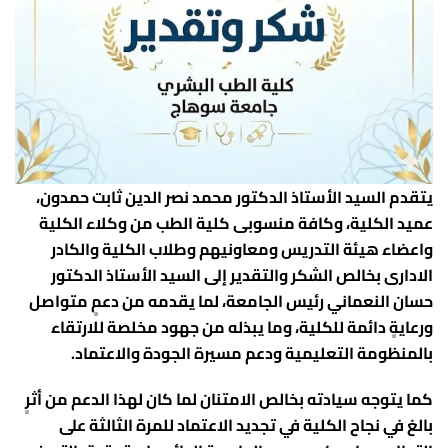
مجلس الكلية
شئون الدراسات العليا
مواقع أعضاء هيئة التدريس بجامعة سوهاج
خدمات طلابية
برنامج (5+2)
منح و بعثات
شئون خدمة المجتمع وتنمية البيئة
مخرجات معايير الاعتماد المؤسسي
طلاب الدراسات العليا
محاضرات الكترونية
بوابة الخدمات الجامعية
معايير وأخلاقيات الكلية
وكيل الكلية لشئون الدراسات العليا والبحوث
وحدات الكلية
اللائحة
كلمة الترحيب
ضمان الجودة
حقوق و واجبات أعضاء هيئة التدريس
لائحة الدراسات العليا وقواعد التسجيل
خدمات إلكترونية
منصة ثينكي
تطوير التعليم الطبي
خدمات طلاب الدراسات العليا
نتائج المرحلة الجامعية الاولى
قواعد الترقية لأعضاء هيئة التدريس
مركز الابحاث المركزي
يتقدم السيد الأستاذ الدكتور محمد نصر الدين ثابت حمدون،
موقع زاد
مكتبة الكلية
القياس والتقويم
صندوق علاج أعضاء هيئة التدريس
الادارات
عميد الكلية، وكافة منسوبى كلية الطب من وكلاء الكلية
استبيانات الطلاب
تطبيقات الجامعة
دعم البحث العلمى
الجامعات المصرية
واعضاء هيئة التدريس ومعاونيهم وطلاب الكلية والكادر
الادارى بخالص الشكر والتقدير إلى السيد الأستاذ الدكتور
الطلاب الوافدين
الطلاب الوافدين
الخدمات الإلكترونية
كلية الطب جامعة عين شمس
الإتصال بالكلية
حسان النعماني رئيس الجامعة، لما يقدمه من دعمٍ متواصل
المنح الدراسية
خريطة الوصول
المدينة الجامعية
أنظمة الجامعة الإلكترونية
كلية الطب جامعة الإسكندرية
English
ورعايةٍ دائمة للكلية، وما يبذله من جهود مخلصة للارتقاء
المقررات الدراسية
تنمية الموارد الذاتية
كلية الطب جامعة أسيوط
بالمنظومة التعليمية ودعم مسيرة الجودة والاعتماد.
خدمة المجتمع
كلية الطب جامعة بنى سويف
البرامج الأكاديمية واللوائح الدراسية
كما يتوجه سيادته بخالص الامتنان لما كان لهذا الدعم من أثرٍ
بالغ في نجاح الكلية في تجديد الاعتماد للمرة الثالثة على
متابعة الخريجين
كلية الطب جامعة القاهرة