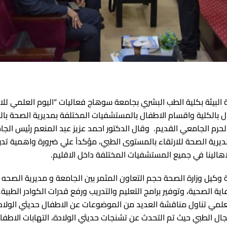
رث
لفيوم
فر الشيخ
ي
لمنصورة
منيا
لمنوفية
التجارب
البيئة بكلية الطب البشري بجامعة سوهاج فعاليات “اليوم العلمي لل
عة جنوب الوادى
 بالكلية واقسام الاطفال بالمستشفيات المختلفة بمديرية الصحة با
الحرم الجامعي القديم. وقال الدكتور احمد عزيز عبد المنعم رئيس الجا
عيلية جامعة قناة السويس
يرية ال
صحة للارتقاء بالمستوى الطبي، مؤكداً علي ضرورة واهمية تد
زقازيق
اهالينا في جميع المستشفيات المختلفة داخل الاقليم.
ها
 وكيل وزارة الصحة حجم التعاون المثمر بين الجامعة و مديرية الصح
ة الصحية، وتوفير برامج التعليم والتدريب ورفع قدرات الكوادر الطبية
علمي تناول مناقشة العديد من الموضوعات عن الاطفال حديثي الولادة
ل الطبي حيث تم التحدث عن تشنجات حديثي الولادة، التهابات الاطفا