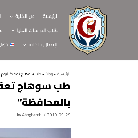
Skip
to
الرئيسية
عن الكلية
ا
content
طلاب الدراسات العليا
وح
الإتصال بالكلية
lish
الرئيسية
»
Blog
»
طب سوهاج تعقد”اليوم ال
طب سوهاج تعقد”
الرئيسية
بالمحافظة”
عن الكلية
الرؤية والرسالة
الأقسام العلمية
by
Aboghareb
2019-09-29
الاهداف الاستراتيجي
قطاعات الكلية
الهيكل التنظيمي
شئون التعليم والطل
هيئة التدريس