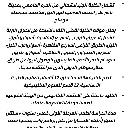
مجلس الكلية
شئون الدراسات العليا
مواقع أعضاء هيئة التدريس بجامعة سوهاج
خدمات طلابية
تشغل الكلية الجزء الشمالي من الحرم الجامعي بمدينة
ناصر على الضفة الشرقية لنهر النيل لعاصمة محافظة
برنامج (5+2)
منح و بعثات
شئون خدمة المجتمع وتنمية البيئة
مخرجات معايير الاعتماد المؤسسي
طلاب الدراسات العليا
سوهاج.
محاضرات الكترونية
بوابة الخدمات الجامعية
معايير وأخلاقيات الكلية
وكيل الكلية لشئون الدراسات العليا والبحوث
وحدات الكلية
يمثل موقع الكلية نقطى التقاء لشبكة من الطرق البرية
اللائحة
كلمة الترحيب
ضمان الجودة
حقوق و واجبات أعضاء هيئة التدريس
لائحة الدراسات العليا وقواعد التسجيل
خدمات إلكترونية
تشمل الطريق الزرارعى السريع (القاهرة -أسوان) شرق
النيل، الطريق الزراعى السريع (القاهرة -أسوان)غرب النيل،
منصة ثينكي
تطوير التعليم الطبي
خدمات طلاب الدراسات العليا
نتائج المرحلة الجامعية الاولى
قواعد الترقية لأعضاء هيئة التدريس
مركز الابحاث المركزي
الطريق الصحراوى الغربى (القاهرة -أسوان)، طريق
موقع زاد
مكتبة الكلية
القياس والتقويم
صندوق علاج أعضاء هيئة التدريس
الادارات
سوهاج البحر الأحمر، كما يسهل الوصول اليها عن طريق
مطار سوهاج الدولى الذى تم افتتاحه حديثا.
استبيانات الطلاب
تطبيقات الجامعة
دعم البحث العلمى
الجامعات المصرية
تضم الكلية 34 قسما منها 12 أقسام للعلوم الطبية
الطلاب الوافدين
الطلاب الوافدين
الخدمات الإلكترونية
كلية الطب جامعة عين شمس
الإتصال بالكلية
الأساسية، 22 قسم للعلوم الاكلينيكية.
المنح الدراسية
خريطة الوصول
المدينة الجامعية
أنظمة الجامعة الإلكترونية
كلية الطب جامعة الإسكندرية
English
الكلية حاصلة على الاعتماد الاكاديمي من الهيئة القومية
المقررات الدراسية
تنمية الموارد الذاتية
كلية الطب جامعة أسيوط
لضمان جودة التعليم والاعتماد.
خدمة المجتمع
كلية الطب جامعة بنى سويف
البرامج الأكاديمية واللوائح الدراسية
مدة الدراسة لطلاب المرحلة الأولى خمس سنوات +سنتان
امتياز (أطباء الامتياز) من خلال برنامج واحد يمنحوا بعده
متابعة الخريجين
كلية الطب جامعة القاهرة
درجة البكالوريوس فى الطب والجراحة .