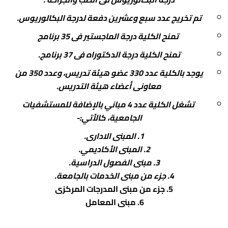
ادارة الازمات والكوارث
كلية الطب جامعة الفيوم
تم تخريج عدد سبع وعشرين دفعة لدرجة البكالوريوس.
الخدمات الالكترونية
كلية الطب جامعة كفر الشيخ
تمنح الكلية درجة الماجستير فى 35 برنامج
التخطيط الاستراتيجي
كلية الطب جامعة المنصورة
تمنح الكلية درجة الدكتوراه فى 37 برنامج.
وحدة الصيانة
كلية الطب جامعة المنيا
يوجد بالكلية عدد 330 عضو هيئة تدريس، وعدد 350 من
معاونى أعضاء هيئة التدريس.
كلية الطب جامعة المنوفية
وحدة ابحاث حيوانات التجارب
تشغل الكلية عدد 4 مباني بالإضافة للمستشفيات
كلية الطب بقنا جامعة جنوب الوادى
الجامعية، كالأتي:-
كلية الطب بالإسماعيلية جامعة قناة السويس
1. المبنى الادارى.
كلية الطب جامعة الزقازيق
2. المبنى الأكاديمي.
3. مبنى الفصول الدراسية.
كلية الطب جامعة بنها
4. جزء من مبنى الخدمات بالجامعة.
5. جزء من مبنى المدرجات المركزى
6. مبنى المعامل