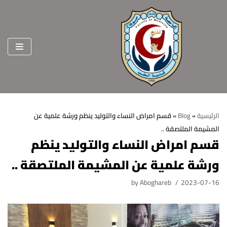
Skip
to
content
الرئيسية
»
Blog
»
قسم امراض النساء والتوليد ينظم ورشة علمية عن
المشيمة الملتصقة ..
الرئيسية
قسم امراض النساء والتوليد ينظم
عن الكلية
ورشة علمية عن المشيمة الملتصقة ..
الرؤية والرسالة
الأقسام العلمية
by
Aboghareb
2023-07-16
الاهداف الاستراتيجية
قطاعات الكلية
الهيكل التنظيمي
شئون التعليم والطلاب
هيئة التدريس