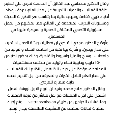
وقال الدكتور مصطفي عبد الخالق أن الجامعة تحرص علي تنظيم
ادارة الازمات والكوارث
كلية الطب جامعة الفيوم
كافة الفعاليات والدورات التدريبية على مدار العام، بهدف إعداد
الخدمات الالكترونية
كلية الطب جامعة كفر الشيخ
أطباء ذوي كفاءة ومهاره عالية بما يتناسب مع التطورات الحديثة
ومستويات التدريب المتقدمة في العالم، مما تمكنهم من تحمل
التخطيط الاستراتيجي
كلية الطب جامعة المنصورة
مسؤولية التصدي للمشاكل الصحية والسيطرة عليها في
وحدة الصيانة
كلية الطب جامعة المنيا
المستقبل.
وأوضح الدكتور مجدي القاضي ان فعاليات ورشة العمل استمرت
كلية الطب جامعة المنوفية
وحدة ابحاث حيوانات التجارب
على مدار يومين، و شارك بها نخبة من اساتذة النساء والتوليد من
كلية الطب بقنا جامعة جنوب الوادى
جامعات سوهاج والمنيا واسيوط والقاهرة، وذلك بحضور اكثر من
كلية الطب بالإسماعيلية جامعة قناة السويس
١٥٠ طبيب وطبيبة نساء وتوليد من مختلف مستشفيات
المحافظة، مؤكدًا علي حرص الكلية علي تنظيم تلك الفعاليات
كلية الطب جامعة الزقازيق
علي مدار العام لتبادل الخبرات والمعرفه من اجل تقديم خدمه
كلية الطب جامعة بنها
طبية متميزه للمرضي.
وقال الدكتور صلاح محمد رشيد ان اليوم الاول لورشة العمل
اشتمل علي اجراء العمليات مع نقل مباشر من غرفة العمليات
ومناقشات للجراحين عن طريق Live transmission ، وتم إجراء
عمليات لحالات معقده من المشيمة الملتصقة بجدار الرحم،