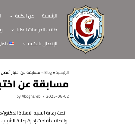
Skip
to
الرئيسية
عن الكلية
ا
content
طلاب الدراسات العليا
وح
الإتصال بالكلية
lish
الرئيسية
»
Blog
»
مسابقة عن اختيار أفضل “
مسابقة عن اختيا
الرئيسية
by
Aboghareb
2025-06-02
عن الكلية
الرؤية والرسالة
الأقسام العلمية
تحت رعاية السيد الاستاذ الدكتور/
الاهداف الاستراتيجي
والطلاب أقامت إدارة رعاية الشباب 
قطاعات الكلية
الهيكل التنظيمي
شئون التعليم والطل
هيئة التدريس