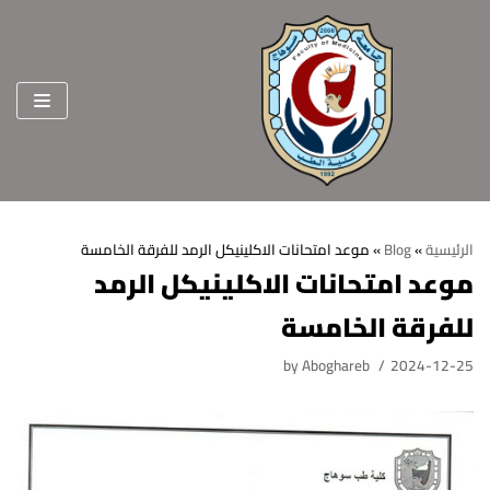
Skip
to
content
الرئيسية
»
Blog
»
موعد امتحانات الاكلينيكل الرمد للفرقة الخامسة
موعد امتحانات الاكلينيكل الرمد
الرئيسية
للفرقة الخامسة
عن الكلية
by
Aboghareb
2024-12-25
الرؤية والرسالة
الأقسام العلمية
الاهداف الاستراتيجية
قطاعات الكلية
الهيكل التنظيمي
شئون التعليم والطلاب
هيئة التدريس