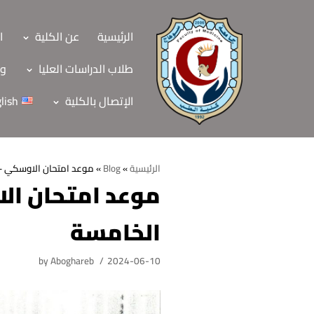
Skip
to
الرئيسية
عن الكلية
ا
content
طلاب الدراسات العليا
وح
الإتصال بالكلية
lish
الرئيسية
»
Blog
»
موعد امتحان الاوسكي – دور ثاني مقرر9
الرئيسية
الخامسة
عن الكلية
الرؤية والرسالة
الأقسام العلمية
by
Aboghareb
2024-06-10
الاهداف الاستراتيجي
قطاعات الكلية
الهيكل التنظيمي
شئون التعليم والطل
هيئة التدريس