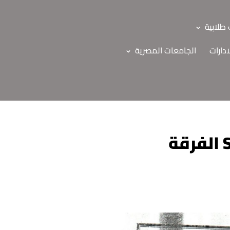
طلابية
ادارات
الجامعات المصرية
موعد امتحان الاوسكي – دور ثاني مقررSUR-529 الفرقة