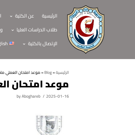
Skip
to
الرئيسية
عن الكلية
ا
content
طلاب الدراسات العليا
وح
الإتصال بالكلية
lish
الرئيسية
»
Blog
»
موعد امتحان العملي ماد
موعد امتحان ال
الرئيسية
by
Aboghareb
2025-01-16
عن الكلية
الرؤية والرسالة
الأقسام العلمية
الاهداف الاستراتيجي
قطاعات الكلية
الهيكل التنظيمي
شئون التعليم والطل
هيئة التدريس