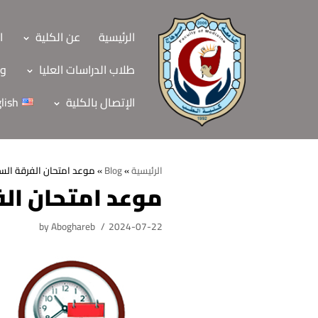
Skip
to
الرئيسية
عن الكلية
ا
content
طلاب الدراسات العليا
وح
الإتصال بالكلية
lish
الرئيسية
»
Blog
»
موعد امتحان الفرقة السا
موعد امتحان الف
الرئيسية
by
Aboghareb
2024-07-22
عن الكلية
الرؤية والرسالة
الأقسام العلمية
الاهداف الاستراتيجي
قطاعات الكلية
الهيكل التنظيمي
شئون التعليم والطل
هيئة التدريس