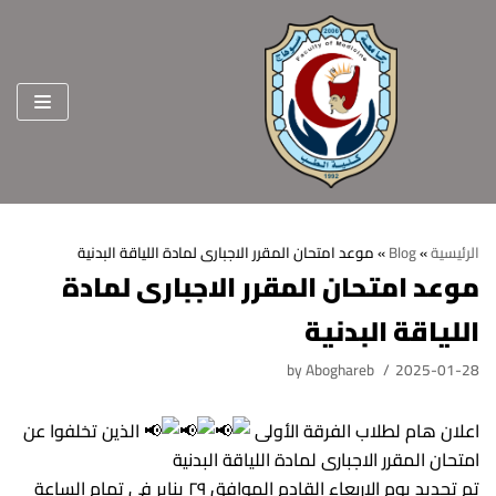
Skip
to
content
الرئيسية
»
Blog
»
موعد امتحان المقرر الاجبارى لمادة اللياقة البدنية
موعد امتحان المقرر الاجبارى لمادة
الرئيسية
اللياقة البدنية
عن الكلية
by
Aboghareb
2025-01-28
الرؤية والرسالة
الأقسام العلمية
الاهداف الاستراتيجية
قطاعات الكلية
اعلان هام لطلاب الفرقة الأولى
الذين تخلفوا عن
امتحان المقرر الاجبارى لمادة اللياقة البدنية
الهيكل التنظيمي
شئون التعليم والطلاب
هيئة التدريس
تم تحديد يوم الاربعاء القادم الموافق ٢٩ يناير فى تمام الساعة