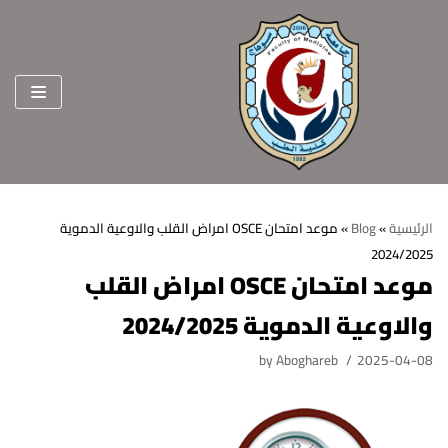
Skip
to
content
الرئيسية
»
Blog
»
موعد امتحان OSCE امراض القلب والاوعية الدموية
2024/2025
الرئيسية
موعد امتحان OSCE امراض القلب
عن الكلية
والاوعية الدموية 2024/2025
الرؤية والرسالة
الأقسام العلمية
by
Aboghareb
2025-04-08
الاهداف الاستراتيجية
قطاعات الكلية
الهيكل التنظيمي
شئون التعليم والطلاب
هيئة التدريس