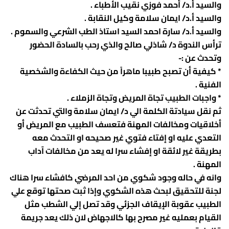
والسيد أ.د/ أحمد فوزي نقيب الأطباء .
ادارة الازمات والكوارث
كلية الطب جامعة الفيوم
والسيد أ.د/ ايمان سلامة وكيل النقابة .
الخدمات الالكترونية
كلية الطب جامعة كفر الشيخ
والسيد أ.د/ سارة احمد السيد استاذ الطب الشرعي والسموم .
ترأس الندوة د/ شاذلي صالح والذي رحب بالسادة الحضور
التخطيط الاستراتيجي
كلية الطب جامعة المنصورة
وتحدث عن :-
وحدة الصيانة
كلية الطب جامعة المنيا
* كيفية أن تصبح طبيبا ماهراً من حيث الكفاءة والشخصية
الفنية .
كلية الطب جامعة المنوفية
وحدة ابحاث حيوانات التجارب
* واجبات الطبيب تجاة المريض وتجاة الزملاء .
كلية الطب بقنا جامعة جنوب الوادى
ثم نقل سيادتة الكلمة الي د/ ايمان سلامة والتي تحدثت عن
أخلاقيات ومخالفات المهنة فتعسف الطبيب مع المريض أو
كلية الطب بالإسماعيلية جامعة قناة السويس
التعدي عليه او إفتاء فتوي غير صحيحه او التحدث معه
كلية الطب جامعة الزقازيق
بطريقة غير لائقة او إفشاء سرا له يعد من مخالفات آداب
المهنة .
كلية الطب جامعة بنها
وانه في حاله وجود شكوي من احد المرضي كافشاء سرا هناك
لجنة للتحقيق لبحث هذه الشكوي وإذا ثبت صحتها توقع علي
الطبيب عقوبة الإيقاف الجزئي وقد تصل إلي الشطب مثل
القيام بعمليه غير مصرح بها كالاجهاض لان ذلك يعد جريمة