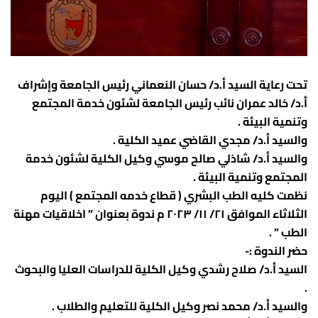
مجلس الكلية
شئون الدراسات العليا
مواقع أعضاء هيئة التدريس بجامعة سوهاج
خدمات طلابية
برنامج (5+2)
منح و بعثات
شئون خدمة المجتمع وتنمية البيئة
مخرجات معايير الاعتماد المؤسسي
طلاب الدراسات العليا
محاضرات الكترونية
بوابة الخدمات الجامعية
معايير وأخلاقيات الكلية
وكيل الكلية لشئون الدراسات العليا والبحوث
وحدات الكلية
تحت رعاية السيد أ.د/ حسان النعماني رئيس الجامعة وإشراف
اللائحة
كلمة الترحيب
ضمان الجودة
حقوق و واجبات أعضاء هيئة التدريس
لائحة الدراسات العليا وقواعد التسجيل
خدمات إلكترونية
أ.د/ خالد عمران نائب رئيس الجامعة لشئون خدمة المجتمع
منصة ثينكي
تطوير التعليم الطبي
خدمات طلاب الدراسات العليا
نتائج المرحلة الجامعية الاولى
قواعد الترقية لأعضاء هيئة التدريس
مركز الابحاث المركزي
وتنمية البيئة .
والسيد أ.د/ مجدي القاضي عميد الكلية .
موقع زاد
مكتبة الكلية
القياس والتقويم
صندوق علاج أعضاء هيئة التدريس
الادارات
والسيد أ.د/ شاذلي صالح موسي وكيل الكلية لشئون خدمة
استبيانات الطلاب
تطبيقات الجامعة
دعم البحث العلمى
الجامعات المصرية
المجتمع وتنمية البيئة .
نظمت كليه الطب البشري ( قطاع خدمه المجتمع ) اليوم
الطلاب الوافدين
الطلاب الوافدين
الخدمات الإلكترونية
كلية الطب جامعة عين شمس
الإتصال بالكلية
الثلاثاء الموافق ٢١/ ١١/ ٢٠٢٣ م ندوة بعنوان ” اخلاقيات مهنة
المنح الدراسية
خريطة الوصول
المدينة الجامعية
أنظمة الجامعة الإلكترونية
كلية الطب جامعة الإسكندرية
English
الطب ” .
المقررات الدراسية
تنمية الموارد الذاتية
كلية الطب جامعة أسيوط
حضر الندوة :-
السيد أ.د/ صلاح رشدي وكيل الكلية للدراسات العليا والبحوث
خدمة المجتمع
كلية الطب جامعة بنى سويف
البرامج الأكاديمية واللوائح الدراسية
.
متابعة الخريجين
كلية الطب جامعة القاهرة
والسيد أ.د/ محمد نصر وكيل الكلية للتعليم والطلاب .