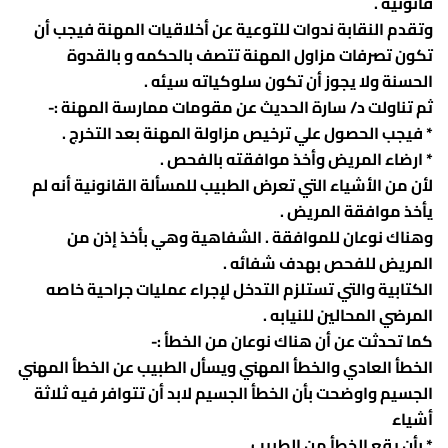
قانونية .
وتقدم النقابة ندوات للتوعية عن أخلاقيات المهنة فيجب أن
تكون تصرفات مزاول المهنة تتصف بالحكمه و بالقدوة
الحسنة ولا يجوز أن تكون سلوكياته سيئه .
ثم تناولت د/ سارة الحديث عن مقومات ممارسة المهنة :-
* فيجب الحصول علي ترخيص مزاولة المهنة بعد التخرج .
* ارضاء المريض وأخذ موافقته بالفحص .
لأن من الأشياء التي تعرض الطبيب للمسألة القانونية أنه لم
يأخذ موافقة المريض .
وهناك نوعان للموافقة . الشفاهية وهي بأخذ إذن من
المريض للفحص بهدف شفائه .
الكتابية والتي تستلزم التدخل لإجراء عمليات جراحية خاصه
المرضي المحالين للنيابه .
كما تحدثت عن أن هناك نوعان من الخطأ :-
الخطأ العادي والخطأ المهني ويسأل الطبيب عن الخطأ المهني
الجسيم واوضحت بأن الخطأ الجسيم لابد أن تتوافر فيه ثلاثة
أشياء
* بأن يقع الخطأ من الطبيب .