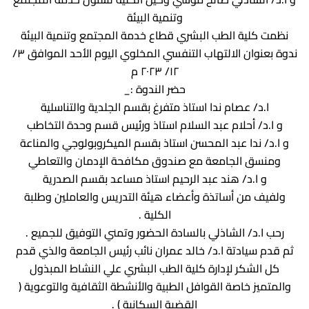
ادارة الازمات والكوارث
كلية الطب جامعة الفيوم
وتنمية البيئة
نظمت كلية الطب البشري قطاع خدمة المجتمع وتنمية البيئة
الخدمات الالكترونية
كلية الطب جامعة كفر الشيخ
ندوة بعنوان الالتهاب التنفسي المخلوي اليوم الأحد الموافق ٣/
التخطيط الاستراتيجي
كلية الطب جامعة المنصورة
١٢/ ٢٠٢٣ م
حضر الندوة :_
وحدة الصيانة
كلية الطب جامعة المنيا
ا.د/ عصام ندا استاذ متفرغ بقسم الجلدية والتناسلية
كلية الطب جامعة المنوفية
وحدة ابحاث حيوانات التجارب
و ا.د/ أحلام عبد السلام استاذ ورئيس قسم وحدة التخاطب
و ا.د/ ندا عبد المحسن استاذ بقسم الميكروبولوجي والمناعة
كلية الطب بقنا جامعة جنوب الوادى
ومنسق الجامعة مع صندوق مكافحة الإدمان والتعاطي
كلية الطب بالإسماعيلية جامعة قناة السويس
و ا.د/ هند عبد الرحيم استاذ مساعد بقسم الصدرية
كلية الطب جامعة الزقازيق
ولفيف من أساتذة وأعضاء هيئة التدريس والعاملين وطلبة
الكلية .
كلية الطب جامعة بنها
رحب ا.د/ الشاذلي بالسادة الحضور وتمني التوفيق للجميع .
ثم قدم سيادتة ا.د/ خالد عمران نائب رئيس الجامعة والذي قدم
كل الشكر لإدارة كلية الطب البشري علي النشاط المبذول
والمتميز خاصة القوافل الطبية والأنشطة الثقافية والتوعوية (
القضية السكانية ) .