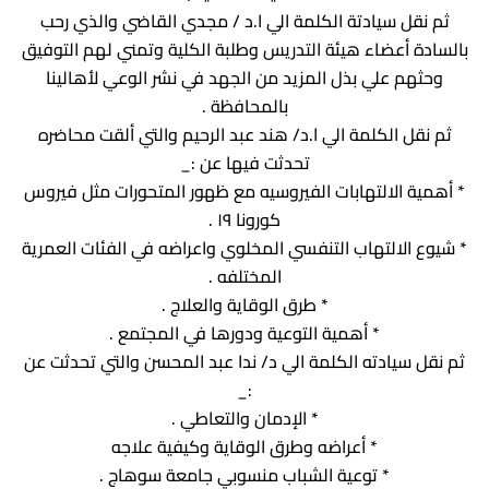
ثم نقل سيادتة الكلمة الي ا.د / مجدي القاضي والذي رحب
بالسادة أعضاء هيئة التدريس وطلبة الكلية وتمني لهم التوفيق
وحثهم علي بذل المزيد من الجهد في نشر الوعي لأهالينا
بالمحافظة .
ثم نقل الكلمة الي ا.د/ هند عبد الرحيم والتي ألقت محاضره
تحدثت فيها عن :_
* أهمية الالتهابات الفيروسيه مع ظهور المتحورات مثل فيروس
كورونا ١٩ .
* شيوع الالتهاب التنفسي المخلوي واعراضه في الفئات العمرية
المختلفه .
* طرق الوقاية والعلاج .
* أهمية التوعية ودورها في المجتمع .
ثم نقل سيادته الكلمة الي د/ ندا عبد المحسن والتي تحدثت عن
:_
* الإدمان والتعاطي .
* أعراضه وطرق الوقاية وكيفية علاجه
* توعية الشباب منسوبي جامعة سوهاج .