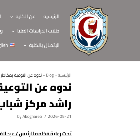
Skip
to
الرئيسية
عن الكلية
ا
content
طلاب الدراسات العليا
وح
الإتصال بالكلية
lish
الرئيسية
»
Blog
»
ندوه عن التوعية بمخاطر الا
ندوه عن التوعية 
الرئيسية
راشد مركز شباب الن
عن الكلية
الرؤية والرسالة
الأقسام العلمية
by
Aboghareb
2026-05-21
الاهداف الاستراتيجي
قطاعات الكلية
تحت رعاية فخامه الرئيس / عبد ال
الهيكل التنظيمي
شئون التعليم والطل
هيئة التدريس