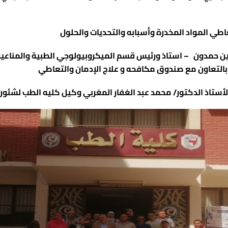
رث
لفيوم
اطي المواد المخدرة وأسبابه والتحديات والحلول
فر الشيخ
لدين حمدون – استاذ ورئيس قسم الميكروبيولوجي الطبية والمنا
ي
لمنصورة
بالتعاون مع صندوق مكافحه و علاج الإدمان والتعاطي
منيا
أستاذ الدكتور/
محمد عبد الغفار المغربي
وكيل كليه الطب لشئون 
لمنوفية
التجارب
عة جنوب الوادى
عيلية جامعة قناة السويس
زقازيق
ها