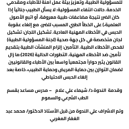
للمسؤولية الطبية، وتعزيز بيئة عمل آمنة للأطباء ومقدمي
الخدمة. حالات انتفاء المسؤولية: لا يسأل الطبيب جنائياً إذا
كان الضرر نتيجة مضاعفات طبية معروفة، أو اتبع الأصول
العلمية،) على الخطأ الطبي المسبب للضرر، مع إلغاء عقوبة
الحبس في الأخطاء المهنية العادية. تشكيل اللجان: تشكيل
لجان متخصصة في كل جهة صحية (لجنة المسؤولية الطبية)
لفحص الأخطاء الطبية. التأمين: إلزام المنشآت الطبية بتقديم
تأمين ضد الأخطاء المهنية. التطورات الحالية (2026):ما زال
القانون يثير حواراً مجتمعياً واسعاً بين الأطباء والقانونيين
لضمان التوازن بين حماية المريض وحماية الطبيب، خاصة بعد
إلغاء الحبس الاحتياطي
وقدمة الندوة د/ شيماء علي علام – مدرس مساعد بقسم
الطب الشرعي والسموم
وتم الاشراف علي الندوة من قبل الأستاذ الدكتور/
محمد عبد
الغفار المغربي