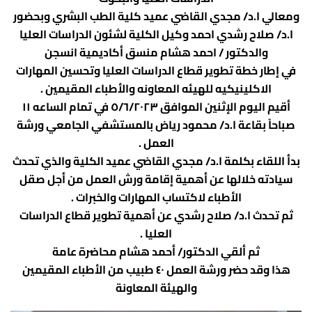
ادارة الازمات والكوارث
كلية الطب جامعة الفيوم
ومعالي ا.د/ مجدي القاضي عميد كلية الطب البشري وبحضور
ا.د/ صلاح رشدي احمد وكيل الكلية لشئون الدراسات العليا
الخدمات الالكترونية
كلية الطب جامعة كفر الشيخ
والدكتور / احمد هشام منسق أكاديمية انسجن
التخطيط الاستراتيجي
كلية الطب جامعة المنصورة
في إطار خطة تطوير قطاع الدراسات العليا وتحسين المهارات
الاكلينيكيه للهيئه المعاونه والأطباء المقيمين .
وحدة الصيانة
كلية الطب جامعة المنيا
أقيم اليوم الإثنين الموافق ٥/٦/٢٠٢٣ في تمام الساعه ١١
كلية الطب جامعة المنوفية
وحدة ابحاث حيوانات التجارب
صباحاً بقاعة ا.د/ محمود رياض بالمستشفي الجامعي ورشة
العمل .
كلية الطب بقنا جامعة جنوب الوادى
بدأ اللقاء بكلمة ا.د/ مجدي القاضي عميد الكلية والذي تحدث
كلية الطب بالإسماعيلية جامعة قناة السويس
سيادته خلالها عن أهمية إقامة ورش العمل من أجل صقل
الأطباء لاكتساب المهارات والخبرات .
كلية الطب جامعة الزقازيق
ثم تحدث ا.د/ صلاح رشدي عن أهمية تطوير قطاع الدراسات
كلية الطب جامعة بنها
العليا .
ثم ألقي الدكتور/ أحمد هشام محاضرة عامة
هذا وقد حضر ورشة العمل ٤٠ طبيب من الأطباء المقيمين
والهيئة المعاونة