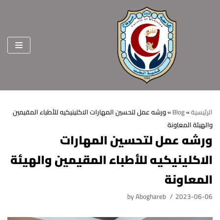
Skip
to
content
الرئيسية
»
Blog
»
ورشه عمل لتحسين المهارات الاكلينيكيه للأطباء المقيمين
والهيئة المعاونة
الرئيسية
ورشه عمل لتحسين المهارات
عن الكلية
الاكلينيكيه للأطباء المقيمين والهيئة
الرؤية والرسالة
الأقسام العلمية
المعاونة
الاهداف الاستراتيجية
قطاعات الكلية
by
Aboghareb
2023-06-06
الهيكل التنظيمي
شئون التعليم والطلاب
هيئة التدريس