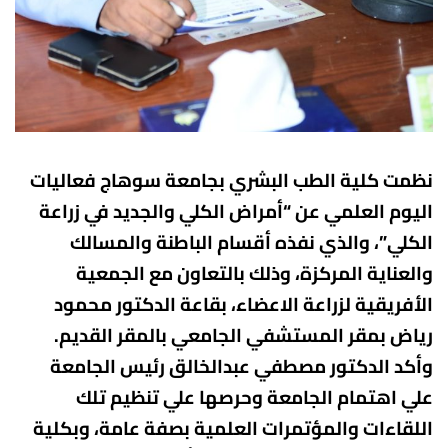
ادارة الازمات والكوارث
كلية الطب جامعة الفيوم
الخدمات الالكترونية
كلية الطب جامعة كفر الشيخ
التخطيط الاستراتيجي
كلية الطب جامعة المنصورة
وحدة الصيانة
كلية الطب جامعة المنيا
كلية الطب جامعة المنوفية
وحدة ابحاث حيوانات التجارب
نظمت كلية الطب البشري بجامعة سوهاج فعاليات
كلية الطب بقنا جامعة جنوب الوادى
اليوم العلمي عن “أمراض الكلي والجديد في زراعة
الكلي”، والذي نفذه أقسام الباطنة والمسالك
كلية الطب بالإسماعيلية جامعة قناة السويس
والعناية المركزة، وذلك بالتعاون مع الجمعية
كلية الطب جامعة الزقازيق
الأفريقية لزراعة الاعضاء، بقاعة الدكتور محمود
كلية الطب جامعة بنها
رياض بمقر المستشفي الجامعي بالمقر القديم.
وأكد الدكتور مصطفي عبدالخالق رئيس الجامعة
علي اهتمام الجامعة وحرصها علي تنظيم تلك
اللقاءات والمؤتمرات العلمية بصفة عامة، وبكلية