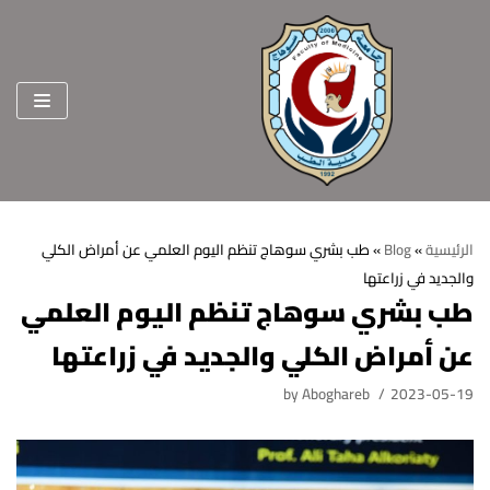
Skip
to
content
الرئيسية
»
Blog
»
طب بشري سوهاج تنظم اليوم العلمي عن أمراض الكلي
والجديد في زراعتها
الرئيسية
طب بشري سوهاج تنظم اليوم العلمي
عن الكلية
عن أمراض الكلي والجديد في زراعتها
الرؤية والرسالة
الأقسام العلمية
by
Aboghareb
2023-05-19
الاهداف الاستراتيجية
قطاعات الكلية
الهيكل التنظيمي
شئون التعليم والطلاب
هيئة التدريس