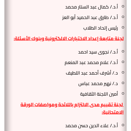
أ.د./ كمال عبد الستار محمد
أ.د./ طارق عبد الحميد أبو العز
رئيس إتحاد الطلاب
لجنة متابعة إعداد الاختبارات الالكترونية وبنوك الأسئلة:
أ.د./ نجوى سيد احمد
أ.د./ علام محمد عبد المنعم
د./ أشرف أحمد عبد اللطيف
د./ نهير محمد عباس
أمين اللجنة الثقافية
لجنة تقييم مدى الالتزام باللائحة ومواصفات الورقة
الامتحانية:
أ.د./ علاء الدين حسن محمد