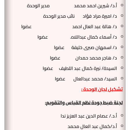
ادارة الازمات والكوارث
كلية الطب جامعة الفيوم
أ.د/ شيرين احمد محمد مدير الوحدة
د/ اميرة مراد فؤاد نائب مدير الوحدة
الخدمات الالكترونية
كلية الطب جامعة كفر الشيخ
د/ هالة عبد العال احمد عضوا
التخطيط الاستراتيجي
كلية الطب جامعة المنصورة
د/ أسماء كمال عبداللاه. عضوا
وحدة الصيانة
كلية الطب جامعة المنيا
د/ اسمهان صبرى خليفة عضوا
كلية الطب جامعة المنوفية
وحدة ابحاث حيوانات التجارب
د/ هاجر محمد حمدان عضوا
كلية الطب بقنا جامعة جنوب الوادى
السيدة/ نيرة كمال عبد اللطيف عضوا
كلية الطب بالإسماعيلية جامعة قناة السويس
السيد/ محمد عبدالعال عضوا
كلية الطب جامعة الزقازيق
تشكيل لجان الوحدة :
كلية الطب جامعة بنها
لجنة ضبط جودة نظم القياس والتقويم
:
أ.د./ عصام الدين عبد العزيز ندا
أ.د/كمال عبد العال محمد