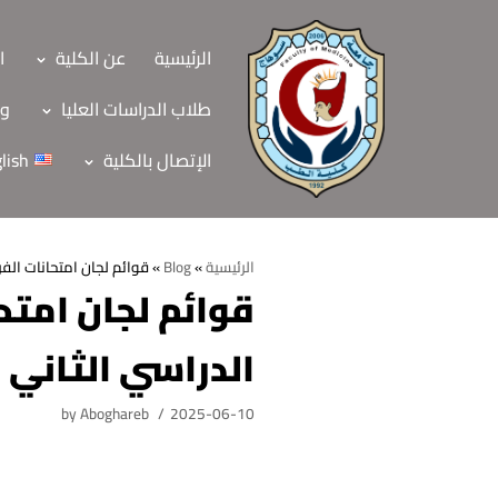
Skip
to
الرئيسية
عن الكلية
ا
content
طلاب الدراسات العليا
وح
الإتصال بالكلية
lish
الرئيسية
»
Blog
»
قوائم لجان امتحانات الفرقة الثانية Block GIT-211 الفصل الدراسي الث
الرئيسية
الدراسي الثاني العام
عن الكلية
الرؤية والرسالة
الأقسام العلمية
by
Aboghareb
2025-06-10
الاهداف الاستراتيجي
قطاعات الكلية
الهيكل التنظيمي
شئون التعليم والطل
هيئة التدريس