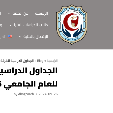
Skip
to
الرئيسية
عن الكلية
ا
content
طلاب الدراسات العليا
وح
الإتصال بالكلية
lish
الرئيسية
»
Blog
»
الجداول الدراسية للفرقة الثالثة البرنامج العام
الرئيسية
للعام الجامعي 2024/2025
عن الكلية
الرؤية والرسالة
الأقسام العلمية
by
Aboghareb
2024-09-26
الاهداف الاستراتيجي
قطاعات الكلية
الهيكل التنظيمي
شئون التعليم والطل
هيئة التدريس