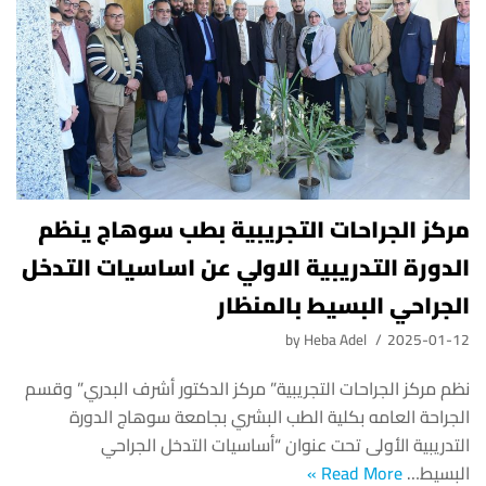
ادارة الازمات والكوارث
كلية الطب جامعة الفيوم
الخدمات الالكترونية
كلية الطب جامعة كفر الشيخ
التخطيط الاستراتيجي
كلية الطب جامعة المنصورة
وحدة الصيانة
كلية الطب جامعة المنيا
كلية الطب جامعة المنوفية
وحدة ابحاث حيوانات التجارب
مركز الجراحات التجريبية بطب سوهاج ينظم
كلية الطب بقنا جامعة جنوب الوادى
الدورة التدريبية الاولي عن اساسيات التدخل
كلية الطب بالإسماعيلية جامعة قناة السويس
الجراحي البسيط بالمنظار
كلية الطب جامعة الزقازيق
by
Heba Adel
2025-01-12
كلية الطب جامعة بنها
نظم مركز الجراحات التجريبية” مركز الدكتور أشرف البدري” وقسم
الجراحة العامه بكلية الطب البشري بجامعة سوهاج الدورة
التدريبية الأولى تحت عنوان “أساسيات التدخل الجراحي
البسيط…
Read More »