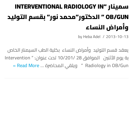
سمينار “INTERVENTIONAL RADIOLOGY IN
OB/GUN ” الدكتور”محمد نور” بقسم التوليد
وأمراض النساء
by
Heba Adel
2013-10-13
يعقد قسم التوليد وأمراض النساء بكلية الطب السيمنار الخاص
بة يوم الأثنين الموافق 28 /10/201 تحت عنوان: “Intervention
Radiology in OB/Gun “ ويلقي المحاضرة …
Read More »
لاول مره الميكروسكوب الاليكتروني لجراحه
الوجه والفكين
by
Heba Adel
2013-10-13
تم دخول الميكروسكوب الاليكتروني بقسم الجراحه بوحده جراجه