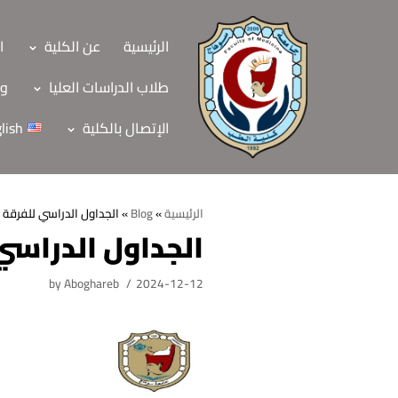
Skip
to
الرئيسية
عن الكلية
ا
content
طلاب الدراسات العليا
وح
الإتصال بالكلية
lish
الرئيسية
»
Blog
»
الجداول الدراسي للفرقة الاولى Block Ban-104 ال
الجداول الدراسي للفرقة الاولى 
الرئيسية
by
Aboghareb
2024-12-12
عن الكلية
الرؤية والرسالة
الأقسام العلمية
الاهداف الاستراتيجي
قطاعات الكلية
الهيكل التنظيمي
شئون التعليم والطل
هيئة التدريس