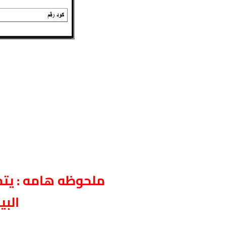
ملحوظه هامه : يتم
البي