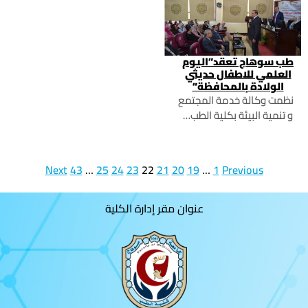
طب سوهاج تعقد”اليوم
العلمي للاطفال حديثي
الولادة بالمحافظة”
نظمت وكالة خدمة المجتمع
و تنمية البيئة بكلية الطب…
Next
43
…
25
24
23
22
21
20
19
…
1
Previous
عنوان مقر إدارة الكلية