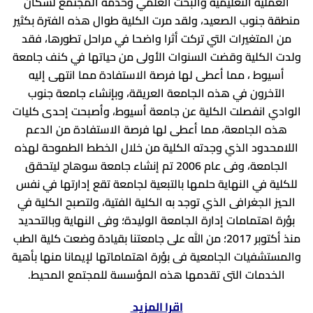
العملية التعليمية والبحث العلمي وخدمة المجتمع لسكان
مجلس الكلية
شئون الدراسات العليا
مواقع أعضاء هيئة التدريس بجامعة سوهاج
خدمات طلابية
منطقة جنوب الصعيد، ولقد مرت الكلية طوال هذه الفترة بكثير
برنامج (5+2)
منح و بعثات
شئون خدمة المجتمع وتنمية البيئة
مخرجات معايير الاعتماد المؤسسي
طلاب الدراسات العليا
من المتغيرات التي تركت أثرا واضحا في مراحل تطورها، فقد
ولدت الكلية وقضت السنوات الأولى من حياتها في كنف جامعة
محاضرات الكترونية
بوابة الخدمات الجامعية
معايير وأخلاقيات الكلية
وكيل الكلية لشئون الدراسات العليا والبحوث
وحدات الكلية
أسيوط ، مما أعطى لها فرصة الاستفادة مما انتهى إليه
اللائحة
كلمة الترحيب
ضمان الجودة
حقوق و واجبات أعضاء هيئة التدريس
لائحة الدراسات العليا وقواعد التسجيل
خدمات إلكترونية
الآخرون في هذه الجامعة العريقة، وبإنشاء جامعة جنوب
الوادي انفصلت الكلية عن جامعة أسيوط، وأصبحت إحدى كليات
منصة ثينكي
تطوير التعليم الطبي
خدمات طلاب الدراسات العليا
نتائج المرحلة الجامعية الاولى
قواعد الترقية لأعضاء هيئة التدريس
مركز الابحاث المركزي
هذه الجامعة، مما أعطى لها فرصة الاستفادة من الدعم
موقع زاد
مكتبة الكلية
القياس والتقويم
صندوق علاج أعضاء هيئة التدريس
الادارات
اللامحدود الذي وجدته الكلية من خلال الخطط الطموحة لهذه
الجامعة، وفى عام 2006 تم إنشاء جامعة سوهاج ليتحقق
استبيانات الطلاب
تطبيقات الجامعة
دعم البحث العلمى
الجامعات المصرية
للكلية في النهاية حلمها بالتبعية لجامعة تقع إدارتها في نفس
الطلاب الوافدين
الطلاب الوافدين
الخدمات الإلكترونية
كلية الطب جامعة عين شمس
الإتصال بالكلية
الحيز الجغرافى الذي توجد به الكلية الفتية، ولتصبح الكلية في
المنح الدراسية
خريطة الوصول
المدينة الجامعية
أنظمة الجامعة الإلكترونية
كلية الطب جامعة الإسكندرية
بؤرة اهتمامات إدارة الجامعة الوليدة؛ وفى النهاية وبالتحديد
English
منذ أكتوبر 2017؛ من الله على جامعتنا بقيادة وضعت كلية الطب
المقررات الدراسية
تنمية الموارد الذاتية
كلية الطب جامعة أسيوط
والمستشفيات الجامعية فى بؤرة اهتماماتها لإيمانا منها بأهية
خدمة المجتمع
كلية الطب جامعة بنى سويف
البرامج الأكاديمية واللوائح الدراسية
الخدمات التى تقدمها هذه المؤسسة للمجتمع المحيط.
متابعة الخريجين
كلية الطب جامعة القاهرة
اقرا المزيد