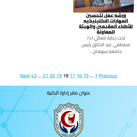
ورشه عمل لتحسين
المهارات الاكلينيكيه
للأطباء المقيمين والهيئة
المعاونة
تحت رعاية معالي ا.د/
مصطفي عبد الخالق رئيس
جامعه سوهاج…
Next
43
…
21
20
19
18
17
16
15
…
1
Previous
عنوان مقر إدارة الكلية