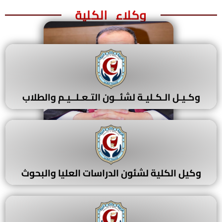
وكلاء الكلية
وكـيـل الـكـليـة لشئــون التـعـلــيـم والطلاب
أ. د /محمد نصر الدين ثابت حمدون
وكيل الكلية لشئون الدراسات العليا والبحوث