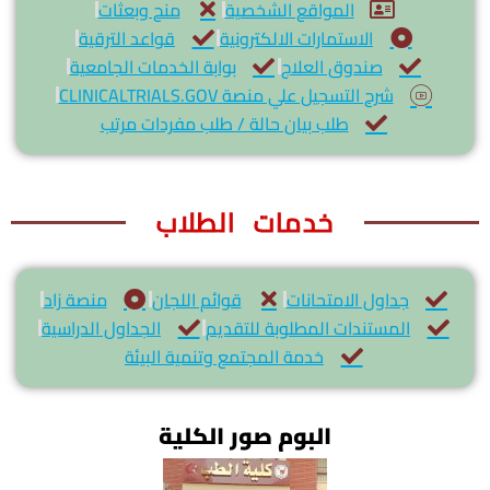
المواقع الشخصية
منح وبعثات
الاستمارات الالكترونية
قواعد الترقية
صندوق العلاج
بوابة الخدمات الجامعية
شرح التسجيل علي منصة CLINICALTRIALS.GOV
طلب بيان حالة / طلب مفردات مرتب
خدمات الطلاب
جداول الامتحانات
قوائم اللجان
منصة زاد
المستندات المطلوبة للتقديم
الجداول الدراسية
خدمة المجتمع وتنمية البيئة
البوم صور الكلية