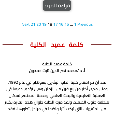
قراءة المزيد
ادارة الازمات والكوارث
كلية الطب جامعة الفيوم
الخدمات الالكترونية
كلية الطب جامعة كفر الشيخ
التخطيط الاستراتيجي
كلية الطب جامعة المنصورة
Next
21
20
19
18
17
16
15
…
1
Previous
وحدة الصيانة
كلية الطب جامعة المنيا
كلمة عميد الكلية
كلية الطب جامعة المنوفية
وحدة ابحاث حيوانات التجارب
كلية الطب بقنا جامعة جنوب الوادى
كلية الطب بالإسماعيلية جامعة قناة السويس
كلمة عميد الكلية
أ. د /محمد نصر الدين ثابت حمدون
كلية الطب جامعة الزقازيق
كلية الطب جامعة بنها
منذ أن تم افتتاح كلية الطب البشرى بسوهاج في عام 1992،
وعلى مدى أكثر من ربع قرن من الزمان وهى تؤدى دورها في
العملية التعليمية والبحث العلمي وخدمة المجتمع لسكان
منطقة جنوب الصعيد، ولقد مرت الكلية طوال هذه الفترة بكثير
من المتغيرات التي تركت أثرا واضحا في مراحل تطورها، فقد