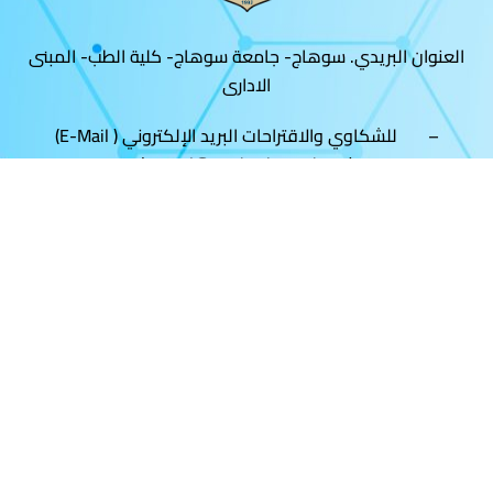
العنوان البريدي. سوهاج- جامعة سوهاج- كلية الطب- المبنى
الادارى
– للشكاوي والاقتراحات البريد الإلكتروني ( E-Mail)
(portal@med.sohag.edu.eg )
– تليفون : (093)- 4602963
– فاكس: (093)- 4602963
https://fb.com/sohag.medicine
https://twitter.com/sohagmed
ttps://www.youtube.com/channel/UC7naTiIjXtdAO4YSDK4ZJDw
الموقع تصميم وتطوير فريق البوابة الألكترونية
م /طه احمد الهلالي